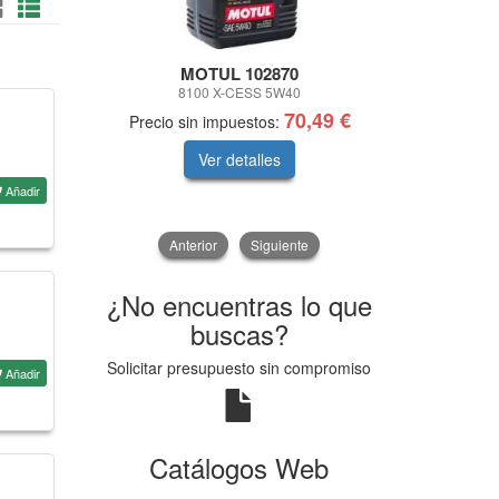
MOTUL 102870
Gat
8100 X-CESS 5W40
KIT CORR
70,49 €
Precio sin impuestos:
Precio sin 
Ver detalles
V
Añadir
Anterior
Siguiente
¿No encuentras lo que
buscas?
Solicitar presupuesto sin compromiso
Añadir
Catálogos Web