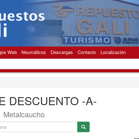
gos Web
Neumáticos
Descargas
Contacto
Localización
E DESCUENTO -A-
Metalcaucho