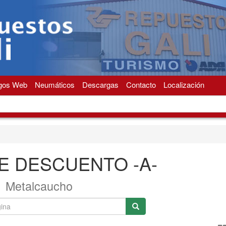
gos Web
Neumáticos
Descargas
Contacto
Localización
E DESCUENTO -A-
Metalcaucho