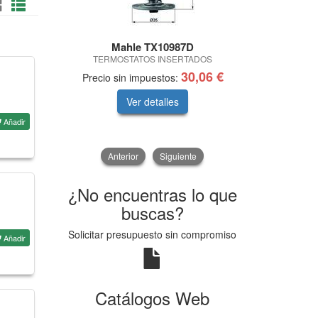
Mahle TX10987D
Va
TERMOSTATOS INSERTADOS
V48 X1 SI
30,06 €
Precio sin impuestos:
Precio si
Ver detalles
V
Añadir
Anterior
Siguiente
¿No encuentras lo que
buscas?
Solicitar presupuesto sin compromiso
Añadir
Catálogos Web