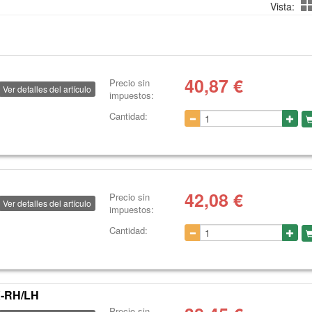
Vista:
40,87
€
Precio sin
Ver detalles del artículo
impuestos:
Cantidad:
42,08
€
Precio sin
Ver detalles del artículo
impuestos:
Cantidad:
X-RH/LH
Precio sin