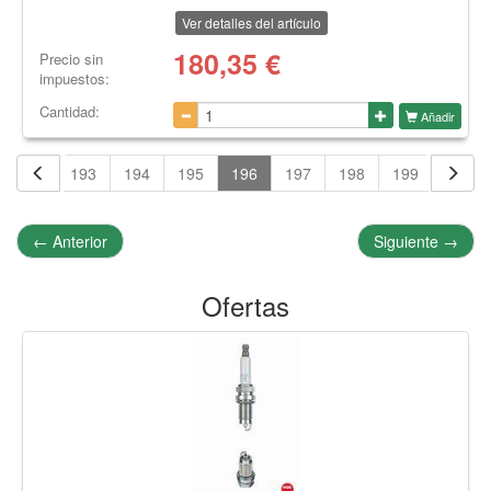
Ver detalles del artículo
180,35
€
Precio sin
impuestos:
Cantidad:
Añadir
192
193
194
195
196
197
198
199
200
←
Anterior
Siguiente
→
Ofertas