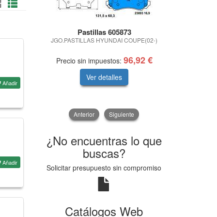
Pastillas 605873
Pas
JGO.PASTILLAS HYUNDAI COUPE(02-)
ATE 
BER
96,92 €
Precio sin impuestos:
Precio sin 
Ver detalles
V
Añadir
Anterior
Siguiente
¿No encuentras lo que
buscas?
Añadir
Solicitar presupuesto sin compromiso
Catálogos Web