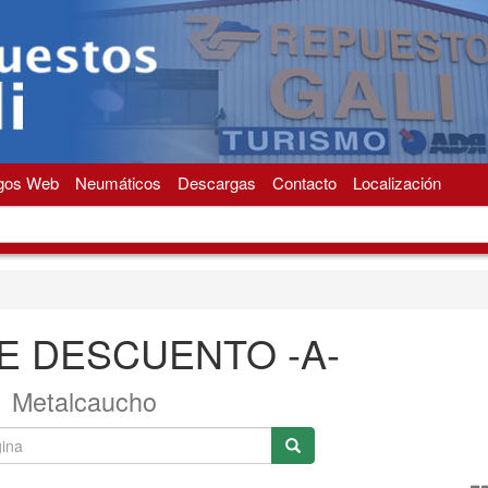
gos Web
Neumáticos
Descargas
Contacto
Localización
E DESCUENTO -A-
Metalcaucho