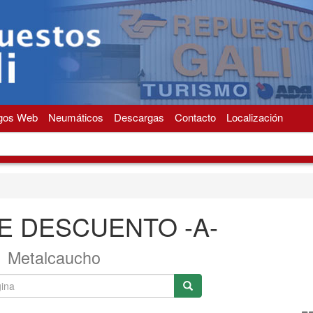
gos Web
Neumáticos
Descargas
Contacto
Localización
E DESCUENTO -A-
Metalcaucho