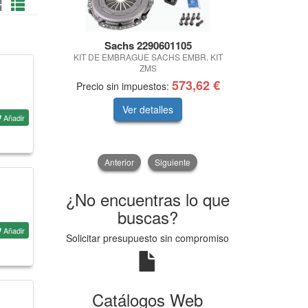
Sachs 2290601105
S
KIT DE EMBRAGUE SACHS EMBR. KIT
SO
ZMS
573,62 €
Precio sin impuestos:
Precio sin 
Ver detalles
V
Añadir
Anterior
Siguiente
¿No encuentras lo que
buscas?
Añadir
Solicitar presupuesto sin compromiso
Catálogos Web