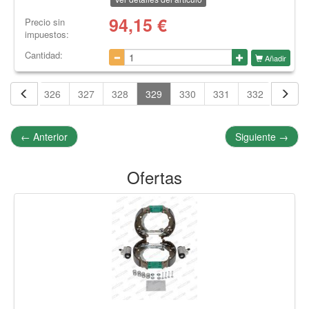
94,15
€
Precio sin
impuestos:
Cantidad:
Añadir
325
326
327
328
329
330
331
332
333
←
Anterior
Siguiente
→
Ofertas