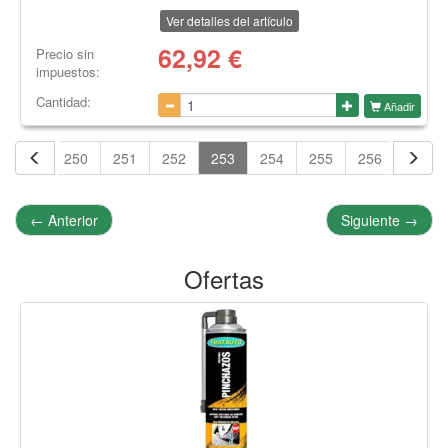
Ver detalles del artículo
62,92
€
Precio sin
impuestos:
Cantidad:
Añadir
249
250
251
252
253
254
255
256
257
←
Anterior
Siguiente
→
Ofertas