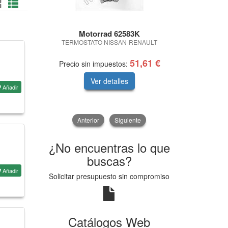
Motorrad 62583K
Sa
TERMOSTATO NISSAN-RENAULT
SUPERTOUR
51,61 €
Precio sin impuestos:
Precio sin 
Ver detalles
V
Añadir
Anterior
Siguiente
¿No encuentras lo que
buscas?
Añadir
Solicitar presupuesto sin compromiso
Catálogos Web