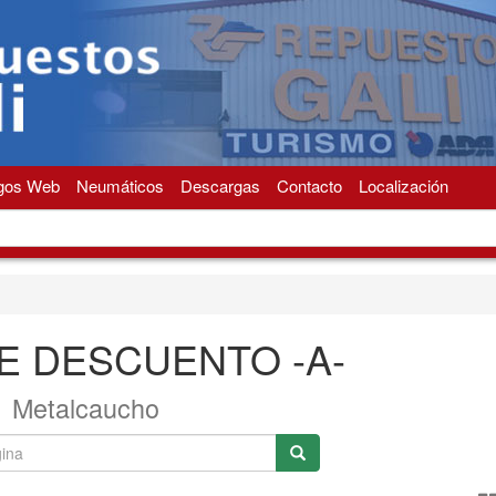
gos Web
Neumáticos
Descargas
Contacto
Localización
E DESCUENTO -A-
Metalcaucho