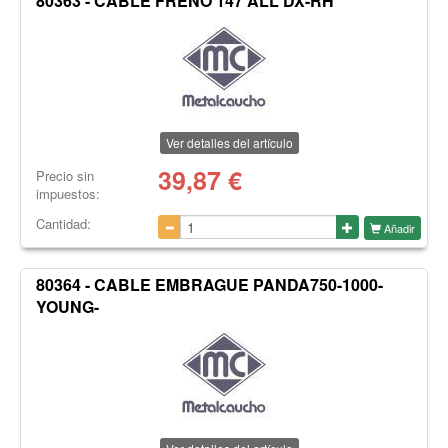
80363 - CABLE FRENO 147 ALL DX-RH
Ver detalles del artículo
39,87
€
Precio sin
impuestos:
Cantidad:
Añadir
80364 - CABLE EMBRAGUE PANDA750-1000-
YOUNG-