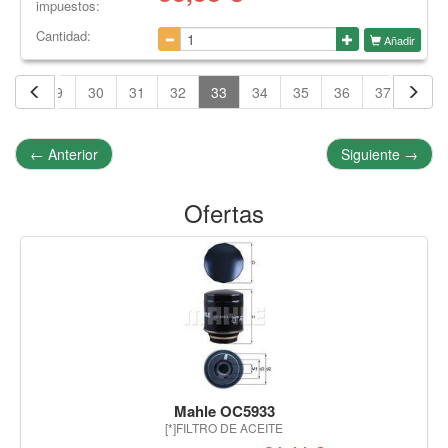
impuestos:
Cantidad:
Añadir
28
29
30
31
32
33
34
35
36
37
38
←
Anterior
Siguiente
→
Ofertas
Mahle OC5933
[*]FILTRO DE ACEITE