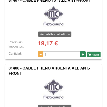
81407 - CABLE FRENO 131 ALL ANT.-FRONT
Ver detalles del artículo
19,17
€
Precio sin
impuestos:
Cantidad:
Añadir
81408 - CABLE FRENO ARGENTA ALL ANT.-
FRONT