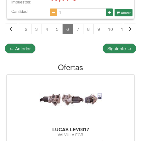
impuestos:
Cantidad:
Añadir
1
2
3
4
5
6
7
8
9
10
11
12
←
Anterior
Siguiente
→
Ofertas
LUCAS LEV0017
VALVULA EGR