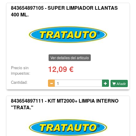
843654897105 - SUPER LIMPIADOR LLANTAS
400 ML.
Ver detalles del artículo
12,09
€
Precio sin
impuestos:
Cantidad:
Añadir
843654897111 - KIT MT2000+ LIMPIA INTERNO
"TRATA."