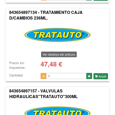
843654897134 - TRATAMIENTO CAJA
D/CAMBIOS 236ML.
Ver detalles del artículo
47,48
€
Precio sin
impuestos:
Cantidad:
Añadir
843654897157 - VALVULAS
HIDRAULICAS"TRATAUTO"300ML