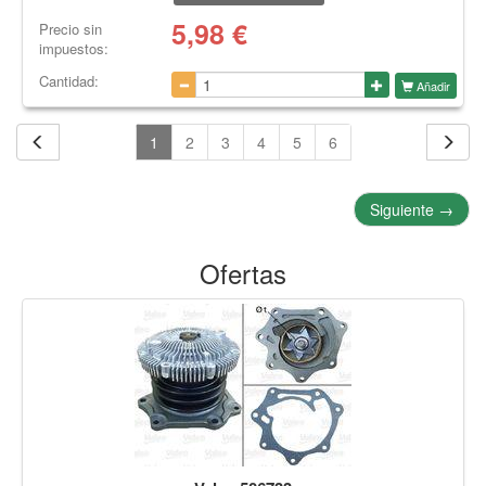
5,98
€
Precio sin
impuestos:
Cantidad:
Añadir
1
2
3
4
5
6
Siguiente
→
Ofertas