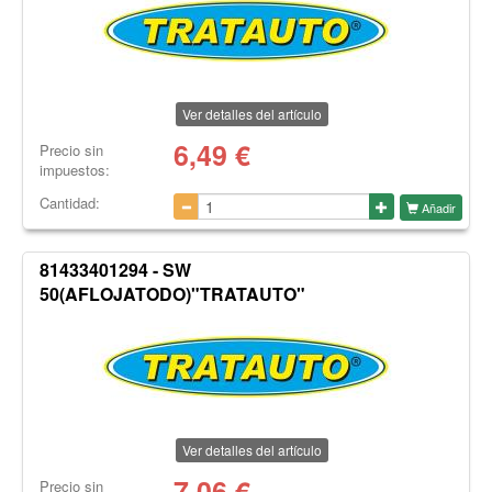
Ver detalles del artículo
6,49
€
Precio sin
impuestos:
Cantidad:
Añadir
81433401294 - SW
50(AFLOJATODO)"TRATAUTO"
Ver detalles del artículo
7,06
€
Precio sin