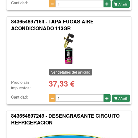
Cantidad:
Añadir
843654897164 - TAPA FUGAS AIRE
ACONDICIONADO 113GR
Ver detalles del artículo
37,33
€
Precio sin
impuestos:
Cantidad:
Añadir
843654897249 - DESENGRASANTE CIRCUITO
REFRIGERACION