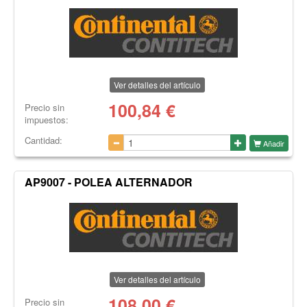
Ver detalles del artículo
100,84
€
Precio sin
impuestos:
Cantidad:
Añadir
AP9007 - POLEA ALTERNADOR
Ver detalles del artículo
108,00
€
Precio sin