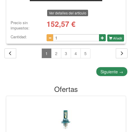
Ver detalles del artículo
152,57
€
Precio sin
impuestos:
Cantidad:
Añadir
1
2
3
4
5
Siguiente
→
Ofertas