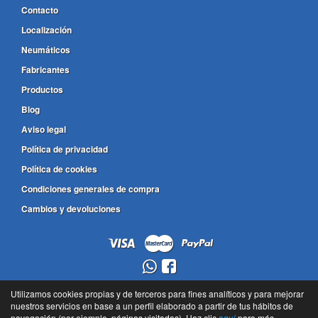
Contacto
Localización
Neumáticos
Fabricantes
Productos
Blog
Aviso legal
Política de privacidad
Política de cookies
Condiciones generales de compra
Cambios y devoluciones
948 24 99 08
Utilizamos cookies propias y de terceros para fines analíticos y para mejorar
nuestros servicios en base a un perfil elaborado a partir de tus hábitos de
636 805 685
navegación (por ejemplo, páginas visitadas). Haz clic
aquí
para más