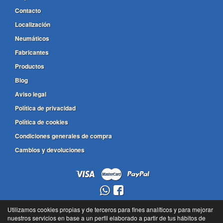
Contacto
Localización
Neumáticos
Fabricantes
Productos
Blog
Aviso legal
Política de privacidad
Política de cookies
Condiciones generales de compra
Cambios y devoluciones
948 24 99 08
Utilizamos cookies propias y de terceros para fines analíticos y para mejorar
nuestros servicios en base a un perfil elaborado a partir de tus hábitos de
636 805 685