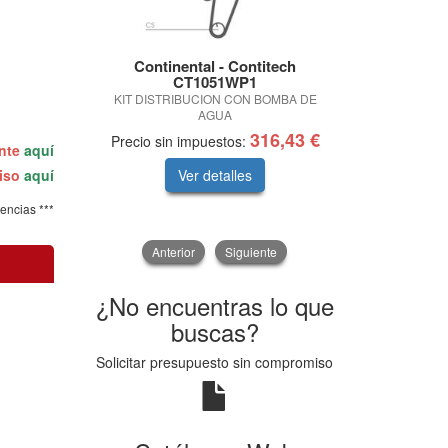
Continental - Contitech
Tal
CT1051WP1
ROT DIR DC
KIT DISTRIBUCION CON BOMBA DE
AGUA
316,43 €
Precio sin impuestos:
Precio sin
ente
aquí
miso
aquí
Ver detalles
V
tencias ***
Anterior
Siguiente
¿No encuentras lo que
buscas?
Solicitar presupuesto sin compromiso