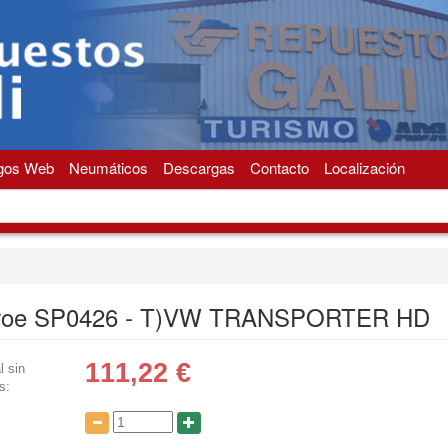
gos Web
Neumáticos
Descargas
Contacto
Localización
roe SP0426 - T)VW TRANSPORTER HD
111,22
€
l sin
s:
: