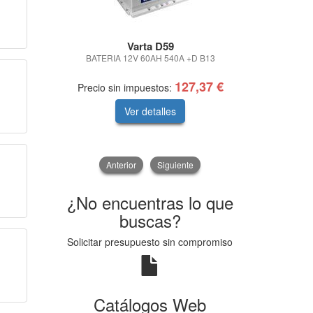
Varta D59
Pas
BATERIA 12V 60AH 540A +D B13
JGO.PAS
127,37 €
Precio sin impuestos:
Precio sin
Ver detalles
V
Anterior
Siguiente
¿No encuentras lo que
buscas?
Solicitar presupuesto sin compromiso
Catálogos Web