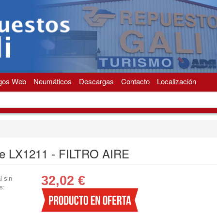
gos Web
Neumáticos
Descargas
Contacto
Localización
e LX1211 - FILTRO AIRE
32,02
€
l sin
s: