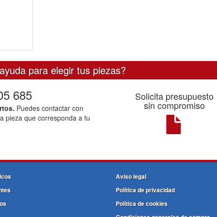
ayuda para elegir tus piezas?
05 685
Solicita presupuesto
sin compromiso
rtos.
Puedes contactar con
la pieza que corresponda a tu
icos
Aviso legal
ntes
Política de privacidad
os
Política de cookies
Condiciones generales de compra