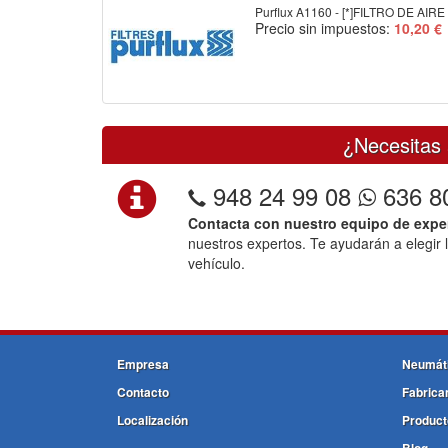
Purflux A1160 - [*]FILTRO DE AIRE
Precio sin impuestos:
10,20 €
¿Necesitas 
948 24 99 08
636 8
Contacta con nuestro equipo de expe
nuestros expertos. Te ayudarán a elegir 
vehículo.
Empresa
Neumát
Contacto
Fabrica
Localización
Product
Blog