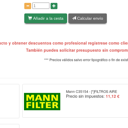
:
Añadir a la cesta
Calcular envío
ucto y obtener descuentos como profesional regístrese como cli
También puedes solicitar presupuesto sin compro
*** Precios válidos salvo error tipográfico o fin de exis
Mann C35154 - [*]FILTROS AIRE
Precio sin impuestos:
11,12 €