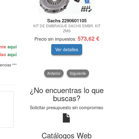
Sachs 2290601105
Sach
KIT DE EMBRAGUE SACHS EMBR. KIT
KIT
ZMS
573,62 €
Precio sin impuestos:
Precio sin 
ente
aquí
Ver detalles
V
miso
aquí
tencias ***
Anterior
Siguiente
¿No encuentras lo que
buscas?
Solicitar presupuesto sin compromiso
Catálogos Web